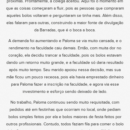
próximas. Prontamente, a colega aceitou. Aqui foi o momento em
que as coisas começaram a fluir, pois as pessoas que compraram
aqueles bolos voltaram e perguntaram se tinha mais. Além disso,
elas falaram para outras, construindo a maior fonte de divulgação
da Barradas, que é o boca a boca.
A demanda foi aumentando e Paloma se via muito cansada, e o
rendimento na faculdade caiu demais. Então, com muita dor no
coração, ela decidiu trancar a faculdade, pois os bolos estavam
dando um retorno muito grande, e a faculdade só daria resultado
após muito tempo. Seu marido apoiou nessa decisão, mas sua
mãe ficou um pouco receosa, pois ela havia emprestado dinheiro
para Paloma fazer a inscrição na faculdade, e agora via esse
investimento e esforço sendo deixado de lado.
No trabalho, Paloma continuou sendo muito requisitada, com
pedidos até em festinhas que ocorriam no local, onde pediam
bolos simples feitos por ela e bolos maiores de festa feitos por
outros profissionais. Contudo, todos faziam fila para comer o bolo