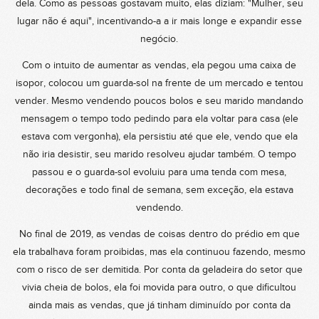
dela. Como as pessoas gostavam muito, elas diziam: "Mulher, seu
lugar não é aqui", incentivando-a a ir mais longe e expandir esse
negócio.
Com o intuito de aumentar as vendas, ela pegou uma caixa de
isopor, colocou um guarda-sol na frente de um mercado e tentou
vender. Mesmo vendendo poucos bolos e seu marido mandando
mensagem o tempo todo pedindo para ela voltar para casa (ele
estava com vergonha), ela persistiu até que ele, vendo que ela
não iria desistir, seu marido resolveu ajudar também. O tempo
passou e o guarda-sol evoluiu para uma tenda com mesa,
decorações e todo final de semana, sem exceção, ela estava
vendendo.
No final de 2019, as vendas de coisas dentro do prédio em que
ela trabalhava foram proibidas, mas ela continuou fazendo, mesmo
com o risco de ser demitida. Por conta da geladeira do setor que
vivia cheia de bolos, ela foi movida para outro, o que dificultou
ainda mais as vendas, que já tinham diminuído por conta da