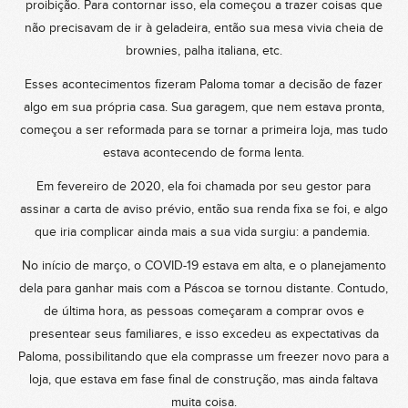
proibição. Para contornar isso, ela começou a trazer coisas que
não precisavam de ir à geladeira, então sua mesa vivia cheia de
brownies, palha italiana, etc.
Esses acontecimentos fizeram Paloma tomar a decisão de fazer
algo em sua própria casa. Sua garagem, que nem estava pronta,
começou a ser reformada para se tornar a primeira loja, mas tudo
estava acontecendo de forma lenta.
Em fevereiro de 2020, ela foi chamada por seu gestor para
assinar a carta de aviso prévio, então sua renda fixa se foi, e algo
que iria complicar ainda mais a sua vida surgiu: a pandemia.
No início de março, o COVID-19 estava em alta, e o planejamento
dela para ganhar mais com a Páscoa se tornou distante. Contudo,
de última hora, as pessoas começaram a comprar ovos e
presentear seus familiares, e isso excedeu as expectativas da
Paloma, possibilitando que ela comprasse um freezer novo para a
loja, que estava em fase final de construção, mas ainda faltava
muita coisa.